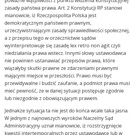
poważne wątpliwości z punktu widzenia konstytucyjnej
zasady państwa prawa. Art. 2 Konstytucji RP stanowi
mianowicie, iż Rzeczpospolita Polska jest
demokratycznym państwem prawnym,
urzeczywistniającym zasady sprawiedliwości społecznej,
a z przepisu tego w orzecznictwie sądów
wyinterpretowuje się zasadę lex retro non agit czyli
niedziałania prawa wstecz. Innymi słowy ustawodawca
nie powinien ustanawiać przepisów prawa, które
wiązałyby skutki prawne ze zdarzeniami prawnymi
mającymi miejsce w przeszłości. Prawo musi być
przewidywalne i budzić zaufanie, a podmiot prawa musi
mieć pewność, że w danej sytuacji postępuje zgodnie
lub niezgodnie z obowiązującym prawem.
Jednakże sytuacja ta nie jest do końca wcale taka jasna.
W jednym z najnowszych wyroków Naczelny Sąd
Administracyjny uznał mianowicie, iż rozstrzygnięcie
kwestii intertemporalnych przez ustawodawcę lub w