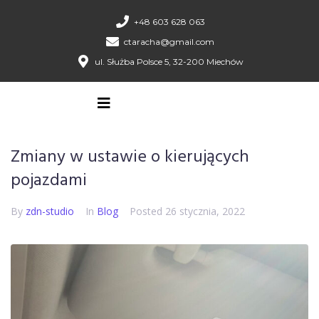
+48 603 628 063
ctaracha@gmail.com
ul. Służba Polsce 5, 32-200 Miechów
Zmiany w ustawie o kierujących
pojazdami
By
zdn-studio
In
Blog
Posted
26 stycznia, 2022