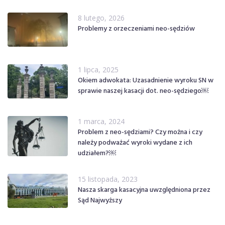
8 lutego, 2026
Problemy z orzeczeniami neo-sędziów
1 lipca, 2025
Okiem adwokata: Uzasadnienie wyroku SN w
sprawie naszej kasacji dot. neo-sędziego￼
1 marca, 2024
Problem z neo-sędziami? Czy można i czy
należy podważać wyroki wydane z ich
udziałem?￼
15 listopada, 2023
Nasza skarga kasacyjna uwzględniona przez
Sąd Najwyższy