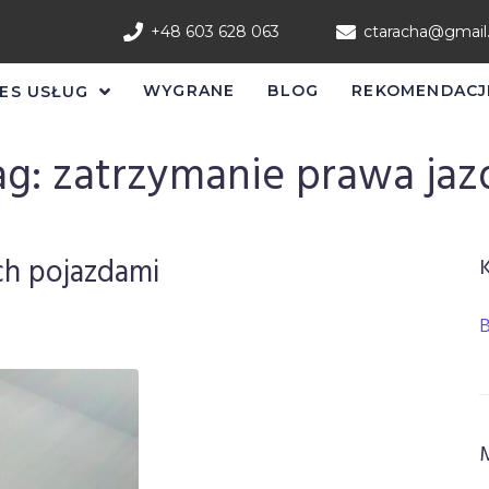
+48 603 628 063
ctaracha@gmai
WYGRANE
BLOG
REKOMENDACJ
ES USŁUG
ag:
zatrzymanie prawa jaz
ch pojazdami
B