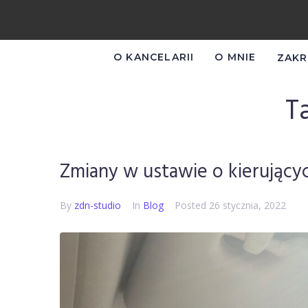
O KANCELARII
O MNIE
ZAKR
T
Zmiany w ustawie o kierujący
By
zdn-studio
In
Blog
Posted
26 stycznia, 2022