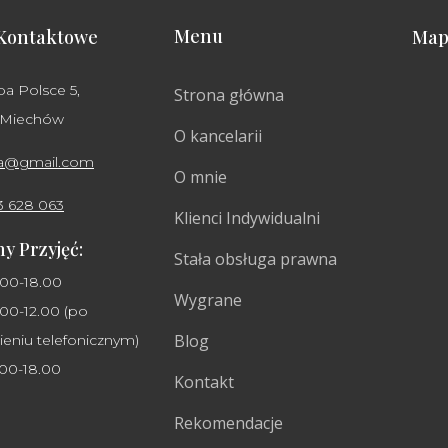
Menu
Kontaktowe
Map
ba Polsce 5,
Strona główna
 Miechów
O kancelarii
ha@gmail.com
O mnie
3 628 063
Klienci Indywidualni
y Przyjęć:
Stała obsługa prawna
.00-18.00
Wygrane
00-12.00 (po
Blog
eniu telefonicznym)
.00-18.00
Kontakt
Rekomendacje