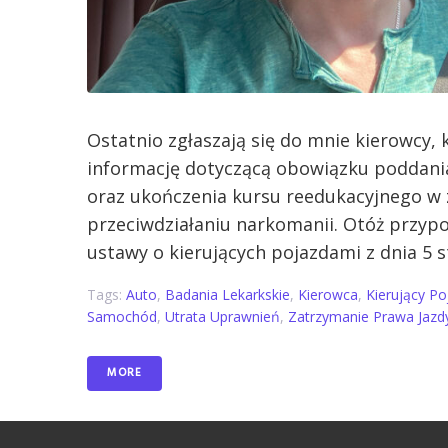
Ostatnio zgłaszają się do mnie kierowcy,
informację dotyczącą obowiązku poddania
oraz ukończenia kursu reedukacyjnego w 
przeciwdziałaniu narkomanii. Otóż przypom
ustawy o kierujących pojazdami z dnia 5 styc
Tags:
Auto
,
Badania Lekarkskie
,
Kierowca
,
Kierujący P
Samochód
,
Utrata Uprawnień
,
Zatrzymanie Prawa Jazd
MORE