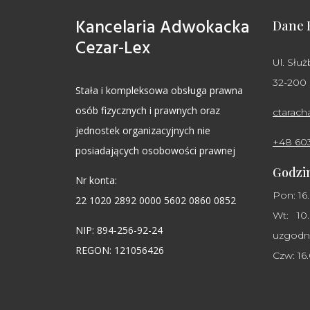
Kancelaria Adwokacka
Dane 
Cezar-Lex
Ul. Służ
32-200
Stała i kompleksowa obsługa prawna
osób fizycznych i prawnych oraz
ctarac
jednostek organizacyjnych nie
+48 60
posiadających osobowości prawnej
Godzin
Nr konta:
Pon: 16
22 1020 2892 0000 5602 0860 0852
Wt: 10.
NIP: 894-256-92-24
uzgodni
REGON: 121056426
Czw: 16