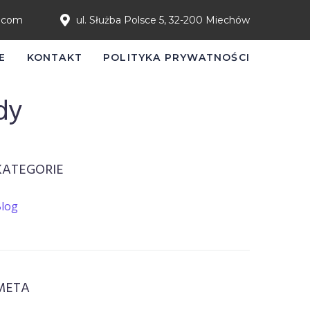
l.com
ul. Służba Polsce 5, 32-200 Miechów
E
KONTAKT
POLITYKA PRYWATNOŚCI
dy
KATEGORIE
log
META