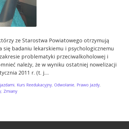
 którzy ze Starostwa Powiatowego otrzymują
 się badaniu lekarskiemu i psychologicznemu
zakresie problematyki przeciwalkoholowej i
nieć należy, że w wyniku ostatniej nowelizacji
znia 2011 r. (t. j....
ojazdami
,
Kurs Reedukacyjny
,
Odwołanie
,
Prawo Jazdy
,
y
,
Zmiany