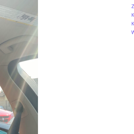
Z
K
K
W