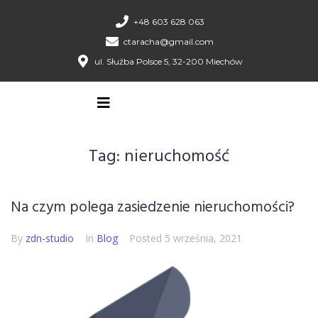
+48 603 628 063
ctaracha@gmail.com
ul. Służba Polsce 5, 32-200 Miechów
Tag:
nieruchomość
Na czym polega zasiedzenie nieruchomości?
By
zdn-studio
In
Blog
Posted
5 września, 2021