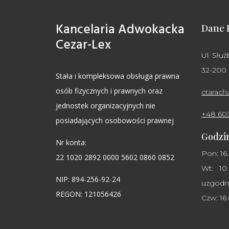
Kancelaria Adwokacka
Dane 
Cezar-Lex
Ul. Służ
32-200
Stała i kompleksowa obsługa prawna
osób fizycznych i prawnych oraz
ctarac
jednostek organizacyjnych nie
+48 60
posiadających osobowości prawnej
Godzin
Nr konta:
Pon: 16
22 1020 2892 0000 5602 0860 0852
Wt: 10.
NIP: 894-256-92-24
uzgodni
REGON: 121056426
Czw: 16