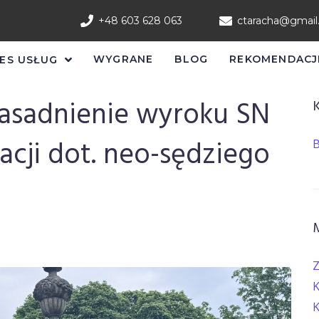
+48 603 628 063
ctaracha@gmai
WYGRANE
BLOG
REKOMENDACJ
ES USŁUG
asadnienie wyroku SN
acji dot. neo-sędziego
B
Z
K
K