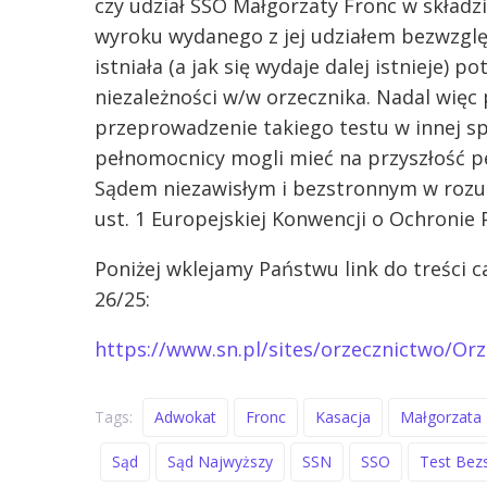
czy udział SSO Małgorzaty Fronc w skład
wyroku wydanego z jej udziałem bezwzglę
istniała (a jak się wydaje dalej istnieje
niezależności w/w orzecznika. Nadal więc
przeprowadzenie takiego testu w innej spr
pełnomocnicy mogli mieć na przyszłość pe
Sądem niezawisłym i bezstronnym w rozumie
ust. 1 Europejskiej Konwencji o Ochronie
Poniżej wklejamy Państwu link do treści c
26/25:
https://www.sn.pl/sites/orzecznictwo/Or
Tags:
Adwokat
Fronc
Kasacja
Małgorzata
Sąd
Sąd Najwyższy
SSN
SSO
Test Bez