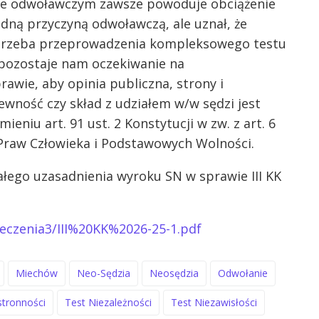
zie odwoławczym zawsze powoduje obciążenie
dną przyczyną odwoławczą, ale uznał, że
) potrzeba przeprowadzenia kompleksowego testu
 pozostaje nam oczekiwanie na
awie, aby opinia publiczna, strony i
wność czy skład z udziałem w/w sędzi jest
niu art. 91 ust. 2 Konstytucji w zw. z art. 6
 Praw Człowieka i Podstawowych Wolności.
ałego uzasadnienia wyroku SN w sprawie III KK
zeczenia3/III%20KK%2026-25-1.pdf
Miechów
Neo-Sędzia
Neosędzia
Odwołanie
stronności
Test Niezależności
Test Niezawisłości