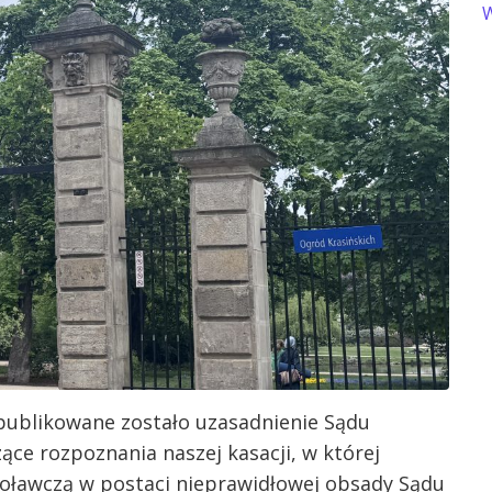
W
publikowane zostało uzasadnienie Sądu
ące rozpoznania naszej kasacji, w której
oławczą w postaci nieprawidłowej obsady Sądu