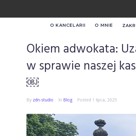
O KANCELARII
O MNIE
ZAKR
Okiem adwokata: Uz
w sprawie naszej kas
￼
By
zdn-studio
In
Blog
Posted
1 lipca, 2025