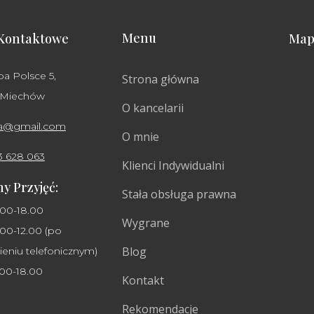
Menu
Kontaktowe
Map
ba Polsce 5,
Strona główna
 Miechów
O kancelarii
ha@gmail.com
O mnie
3 628 063
Klienci Indywidualni
y Przyjęć:
Stała obsługa prawna
.00-18.00
Wygrane
00-12.00 (po
Blog
eniu telefonicznym)
.00-18.00
Kontakt
Rekomendacje