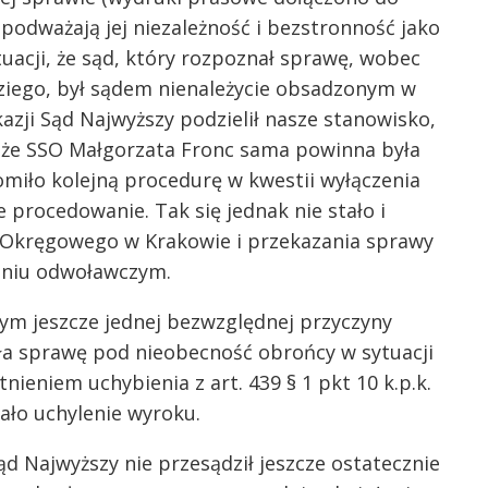
) podważają jej niezależność i bezstronność jako
tuacji, że sąd, który rozpoznał sprawę, wobec
ziego, był sądem nienależycie obsadzonym w
kazji Sąd Najwyższy podzielił nasze stanowisko,
ć, że SSO Małgorzata Fronc sama powinna była
homiło kolejną procedurę w kwestii wyłączenia
 procedowanie. Tak się jednak nie stało i
 Okręgowego w Krakowie i przekazania sprawy
niu odwoławczym.
jeszcze jednej bezwzględnej przyczyny
ła sprawę pod nieobecność obrońcy w sytuacji
nieniem uchybienia z art. 439 § 1 pkt 10 k.p.k.
niało uchylenie wyroku.
ajwyższy nie przesądził jeszcze ostatecznie