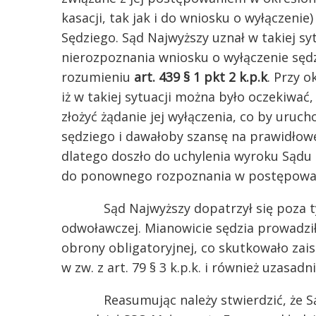
kasacji, tak jak i do wniosku o wyłączenie
Sędziego. Sąd Najwyższy uznał w takiej sy
nierozpoznania wniosku o wyłączenie sęd
rozumieniu
art. 439 § 1 pkt 2 k.p.k
. Przy o
iż w takiej sytuacji można było oczekiwa
złożyć żądanie jej wyłączenia, co by uruc
sędziego i dawałoby szansę na prawidłowe
dlatego doszło do uchylenia wyroku Sądu
do ponownego rozpoznania w postępowa
Sąd Najwyższy dopatrzył się poza tym 
odwoławczej. Mianowicie sędzia prowadzi
obrony obligatoryjnej, co skutkowało zaist
w zw. z art. 79 § 3 k.p.k. i również uzasad
Reasumując należy stwierdzić, że Sąd N