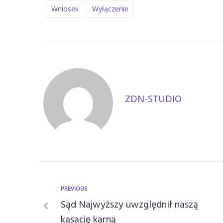
Wniosek
Wyłączenie
ZDN-STUDIO
PREVIOUS
Sąd Najwyższy uwzględnił naszą
kasację karną