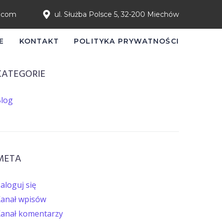
l.com
ul. Służba Polsce 5, 32-200 Miechów
E
KONTAKT
POLITYKA PRYWATNOŚCI
KATEGORIE
log
META
aloguj się
anał wpisów
anał komentarzy