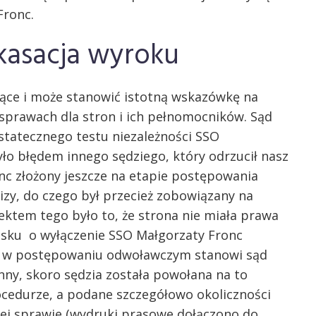
Fronc.
asacja wyroku
e i może stanowić istotną wskazówkę na
sprawach dla stron i ich pełnomocników. Sąd
statecznego testu niezależności SSO
ło błędem innego sędziego, który odrzucił nasz
nc złożony jeszcze na etapie postępowania
izy, do czego był przecież zobowiązany na
ektem tego było to, że strona nie miała prawa
iosku o wyłączenie SSO Małgorzaty Fronc
ę w postępowaniu odwoławczym stanowi sąd
nny, skoro sędzia została powołana na to
ocedurze, a podane szczegółowo okoliczności
ej sprawie (wydruki prasowe dołączono do