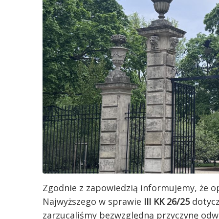
Zgodnie z zapowiedzią informujemy, że o
Najwyższego w sprawie
III KK 26/25
dotycz
zarzucaliśmy bezwzględną przyczynę odw