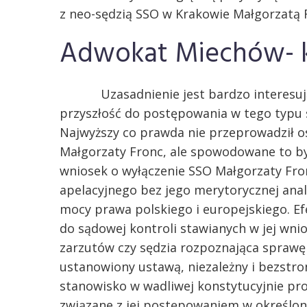
z neo-sędzią SSO w Krakowie Małgorzatą 
Adwokat Miechów- k
Uzasadnienie jest bardzo interesując
przyszłość do postępowania w tego typu 
Najwyższy co prawda nie przeprowadził o
Małgorzaty Fronc, ale spowodowane to by
wniosek o wyłączenie SSO Małgorzaty Fro
apelacyjnego bez jego merytorycznej anal
mocy prawa polskiego i europejskiego. Ef
do sądowej kontroli stawianych w jej wn
zarzutów czy sędzia rozpoznająca spraw
ustanowiony ustawą, niezależny i bezstro
stanowisko w wadliwej konstytucyjnie pr
związane z jej postępowaniem w określon