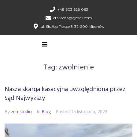
+48 603 628 063
ctaracha@gmail.com
ul. Służba Polsce 5, 32-200 Miechów
Tag:
zwolnienie
Nasza skarga kasacyjna uwzględniona przez
Sąd Najwyższy
By
zdn-studio
In
Blog
Posted
15 listopada, 2023