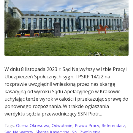
W dniu 8 listopada 2023 r. Sąd Najwyższy w Izbie Pracy i
Ubezpieczeń Społecznych sygn. I PSKP 14/22 na
rozprawie uwzględnił wniesioną przez nas skargę
kasacyjną od wyroku Sądu Apelacyjnego w Krakowie
uchylając tenże wyrok w całości i przekazując sprawę do
ponownego rozpoznania. W trakcie ogłaszania
werdyktu sędzia przewodniczący SSN Piotr...
Tags:
Ocena Okresowa
,
Odwołanie
,
Prawo Pracy
,
Referendarz
,
Sąd Najwyższy
,
Skarga Kasacyjna
,
SN
,
Zwolnienie