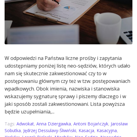
W odpowiedzi na Państwa liczne prośby i zapytania
udostępniamy poniżej listę neo-sędziów, których udało
nam się skutecznie zakwestionować czy to w
postępowaniu głównym czy też w tzw. postępowaniach
wpadkowych. Obok imienia, nazwiska i stanowiska
wskazujemy sygnaturę sprawy i piszemy dlaczego i w
jaki sposób zostali zakwestionowani. Lista powyższa
będzie uzupełniania,...
Tags:
Adwokat
,
Anna Dziergawka
,
Antoni Bojańczyk
,
Jarosław
Sobutka
,
Jędrzej Dessulavy-Śliwiński
,
Kasacja
,
Kasacyjna
,