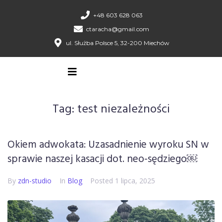
+48 603 628 063
ctaracha@gmail.com
ul. Służba Polsce 5, 32-200 Miechów
Tag:
test niezależności
Okiem adwokata: Uzasadnienie wyroku SN w
sprawie naszej kasacji dot. neo-sędziego￼
By
zdn-studio
In
Blog
Posted
1 lipca, 2025