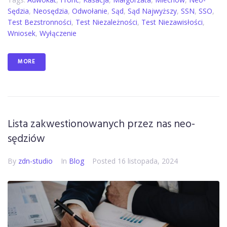
Sędzia
,
Neosędzia
,
Odwołanie
,
Sąd
,
Sąd Najwyższy
,
SSN
,
SSO
,
Test Bezstronności
,
Test Niezależności
,
Test Niezawisłości
,
Wniosek
,
Wyłączenie
MORE
Lista zakwestionowanych przez nas neo-
sędziów
By
zdn-studio
In
Blog
Posted
16 listopada, 2024