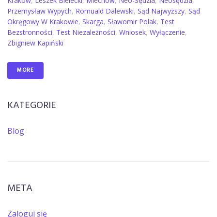
Kraków
,
Leszek Bielecki
,
Miechów
,
Neo-Sędzia
,
Neosędzia
,
Przemysław Wypych
,
Romuald Dalewski
,
Sąd Najwyższy
,
Sąd
Okręgowy W Krakowie
,
Skarga
,
Sławomir Polak
,
Test
Bezstronności
,
Test Niezależności
,
Wniosek
,
Wyłączenie
,
Zbigniew Kapiński
MORE
KATEGORIE
Blog
META
Zaloguj się