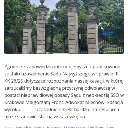
Zgodnie z zapowiedzią informujemy, że opublikowane
zostało uzasadnienie Sądu Najwyższego w sprawie III
KK 26/25 dotyczące rozpoznania naszej kasacji, w której
zarzucaliśmy bezwzględną przyczynę odwoławczą w
postaci nieprawidłowej obsady Sądu z neo-sędzią SSO w
Krakowie Małgorzatą Fronc. Adwokat Miechów- kasacja
wyroku Uzasadnienie jest bardzo interesujące i
może stanowić istotną wskazówkę na...
Tags:
Adwokat
,
Fronc
,
Kasacja
,
Małgorzata
,
Miechów
,
Neo-