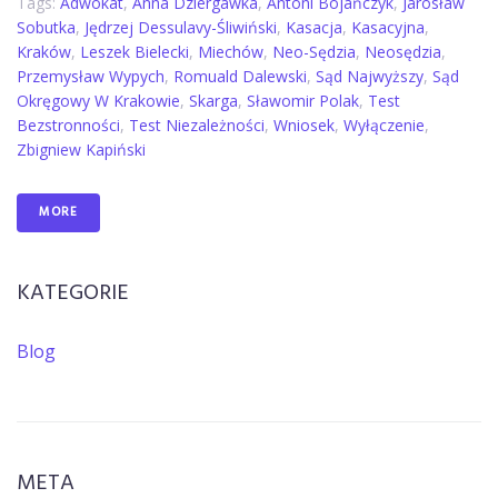
Tags:
Adwokat
,
Anna Dziergawka
,
Antoni Bojańczyk
,
Jarosław
Sobutka
,
Jędrzej Dessulavy-Śliwiński
,
Kasacja
,
Kasacyjna
,
Kraków
,
Leszek Bielecki
,
Miechów
,
Neo-Sędzia
,
Neosędzia
,
Przemysław Wypych
,
Romuald Dalewski
,
Sąd Najwyższy
,
Sąd
Okręgowy W Krakowie
,
Skarga
,
Sławomir Polak
,
Test
Bezstronności
,
Test Niezależności
,
Wniosek
,
Wyłączenie
,
Zbigniew Kapiński
MORE
KATEGORIE
Blog
META