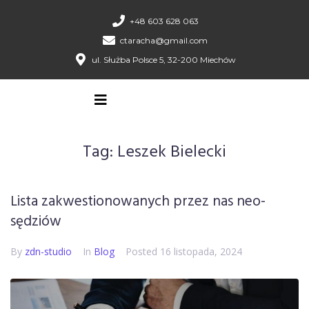
+48 603 628 063
ctaracha@gmail.com
ul. Służba Polsce 5, 32-200 Miechów
Tag:
Leszek Bielecki
Lista zakwestionowanych przez nas neo-
sędziów
By
zdn-studio
In
Blog
Posted
16 listopada, 2024