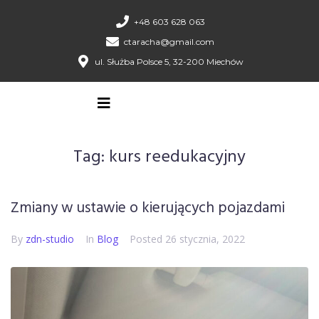
+48 603 628 063
ctaracha@gmail.com
ul. Służba Polsce 5, 32-200 Miechów
Tag:
kurs reedukacyjny
Zmiany w ustawie o kierujących pojazdami
By
zdn-studio
In
Blog
Posted
26 stycznia, 2022