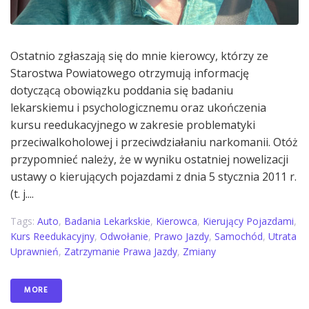
Ostatnio zgłaszają się do mnie kierowcy, którzy ze
Starostwa Powiatowego otrzymują informację
dotyczącą obowiązku poddania się badaniu
lekarskiemu i psychologicznemu oraz ukończenia
kursu reedukacyjnego w zakresie problematyki
przeciwalkoholowej i przeciwdziałaniu narkomanii. Otóż
przypomnieć należy, że w wyniku ostatniej nowelizacji
ustawy o kierujących pojazdami z dnia 5 stycznia 2011 r.
(t. j....
Tags:
Auto
,
Badania Lekarkskie
,
Kierowca
,
Kierujący Pojazdami
,
Kurs Reedukacyjny
,
Odwołanie
,
Prawo Jazdy
,
Samochód
,
Utrata
Uprawnień
,
Zatrzymanie Prawa Jazdy
,
Zmiany
MORE