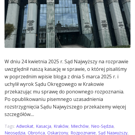
W dniu 24 kwietnia 2025 r. Sąd Najwyższy na rozprawie
uwzględnił naszą kasację w sprawie, o której pisaliśmy
w poprzednim wpisie bloga z dnia 5 marca 2025 r. i
uchylił wyrok Sądu Okręgowego w Krakowie
przekazując mu sprawę do ponownego rozpoznania.
Po opublikowaniu pisemnego uzasadnienia
rozstrzygnięcia Sądu Najwyższego przekażemy więcej
szczegółów....
Tags:
Adwokat
,
Kasacja
,
Kraków
,
Miechów
,
Neo-Sędzia
,
Neosędzia
,
Obrońca
,
Oskarżony
,
Rozpoznanie
,
Sąd Najwyższy
,