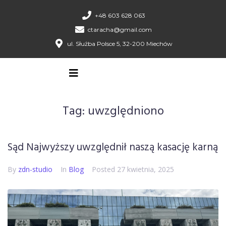
+48 603 628 063
ctaracha@gmail.com
ul. Służba Polsce 5, 32-200 Miechów
Tag:
uwzględniono
Sąd Najwyższy uwzględnił naszą kasację karną
By
zdn-studio
In
Blog
Posted
27 kwietnia, 2025