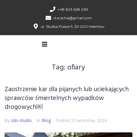
+48 603 628 063
ctaracha@gmail.com
ul. Służba Polsce 5, 32-200 Miechów
Tag:
ofiary
Zaostrzenie kar dla pijanych lub uciekających
sprawców śmiertelnych wypadków
drogowych￼
By
zdn-studio
In
Blog
Posted
23 września, 2024