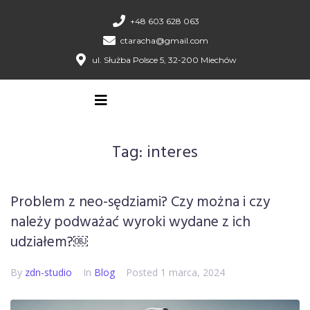
+48 603 628 063
ctaracha@gmail.com
ul. Służba Polsce 5, 32-200 Miechów
Tag:
interes
Problem z neo-sędziami? Czy można i czy
należy podważać wyroki wydane z ich
udziałem?￼
By
zdn-studio
In
Blog
Posted
1 marca, 2024