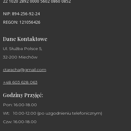
22 1020 2892 0000 5602 0860 0852
NIP: 894-256-92-24
REGON: 121056426
Dane Kontaktowe
Ul. Służba Polsce 5,
32-200 Miechów
ctaracha@gmail.com
+48 603 628 063
Godziny Przyjęć:
Pon: 16.00-18.00
Wt: 10.00-12.00 (po uzgodnieniu telefonicznym)
Czw: 16.00-18.00