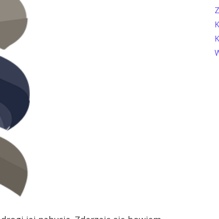
Z
K
K
W