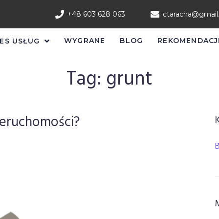
+48 603 628 063
ctaracha@gmai
WYGRANE
BLOG
REKOMENDACJ
ES USŁUG
Tag:
grunt
ieruchomości?
B