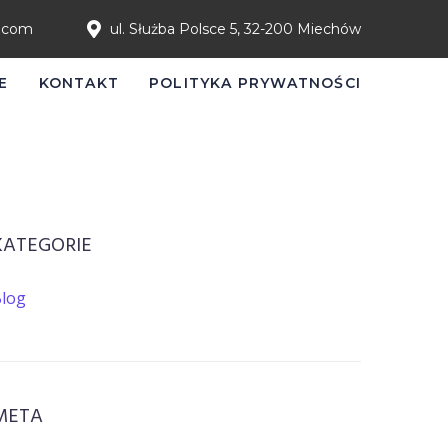
l.com
ul. Służba Polsce 5, 32-200 Miechów
E
KONTAKT
POLITYKA PRYWATNOŚCI
KATEGORIE
log
META