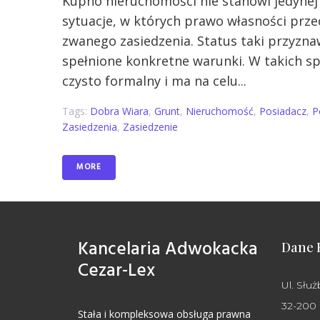
Kupno nieruchomości nie stanowi jedynej 
sytuacje, w których prawo własności prz
zwanego zasiedzenia. Status taki przyzna
spełnione konkretne warunki. W takich 
czysto formalny i ma na celu...
Tags:
Dobra Wiara
,
Grunt
,
Nieruchomość
,
Posiadacz
,
P
Zasiedzenia
,
Zasiedzenie
MORE
Kancelaria Adwokacka
Dane 
Cezar-Lex
Ul. Służ
32-200
Stała i kompleksowa obsługa prawna