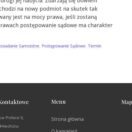
drogi jej nabycia. Zdarzają się bowiem
echodzi na nowy podmiot na skutek tak
wany jest na mocy prawa, jeśli zostaną
sprawach postępowanie sądowe ma charakter
osiadanie Samoistne
,
Postępowanie Sądowe
,
Termin
Menu
Kontaktowe
Map
ba Polsce 5,
Strona główna
 Miechów
O kancelarii