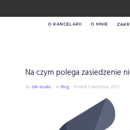
O KANCELARII
O MNIE
ZAKR
Na czym polega zasiedzenie n
By
zdn-studio
In
Blog
Posted
5 września, 2021