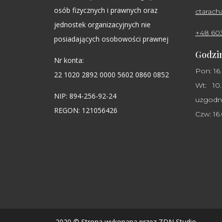
osób fizycznych i prawnych oraz
ctarac
jednostek organizacyjnych nie
+48 60
posiadających osobowości prawnej
Godzin
Nr konta:
Pon: 16
22 1020 2892 0000 5602 0860 0852
Wt: 10.
NIP: 894-256-92-24
uzgodni
REGON: 121056426
Czw: 16
2020 © Strona wykonana przez
ZDN Studio