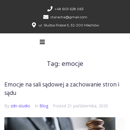
+48 603 628 063
ctaracha@gmail.com
ul. Służba Polsce 5, 32-200 Miechów
Tag:
emocje
Emocje na sali sądowej a zachowanie stron i
sądu
By
zdn-studio
In
Blog
Posted
21 października, 2020