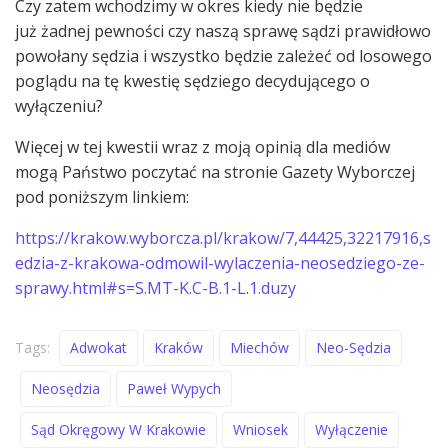
Czy zatem wchodzimy w okres kiedy nie będzie
już żadnej pewności czy naszą sprawę sądzi prawidłowo
powołany sędzia i wszystko będzie zależeć od losowego
poglądu na tę kwestię sędziego decydującego o
wyłączeniu?
Więcej w tej kwestii wraz z moją opinią dla mediów
mogą Państwo poczytać na stronie Gazety Wyborczej
pod poniższym linkiem:
https://krakow.wyborcza.pl/krakow/7,44425,32217916,s
edzia-z-krakowa-odmowil-wylaczenia-neosedziego-ze-
sprawy.html#s=S.MT-K.C-B.1-L.1.duzy
Tags:
Adwokat
Kraków
Miechów
Neo-Sędzia
Neosędzia
Paweł Wypych
Sąd Okręgowy W Krakowie
Wniosek
Wyłączenie