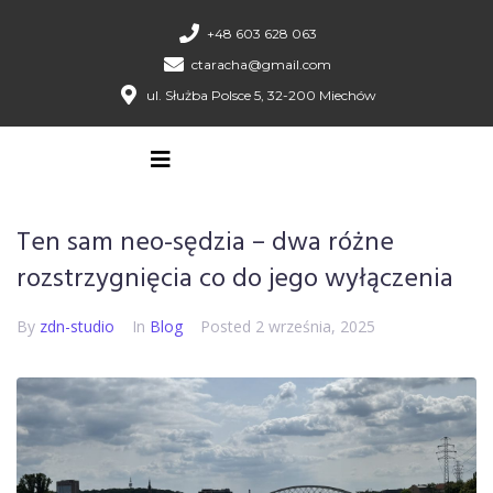
+48 603 628 063
ctaracha@gmail.com
ul. Służba Polsce 5, 32-200 Miechów
Ten sam neo-sędzia – dwa różne
rozstrzygnięcia co do jego wyłączenia
By
zdn-studio
In
Blog
Posted
2 września, 2025