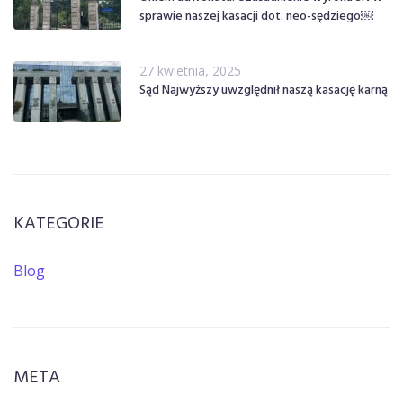
sprawie naszej kasacji dot. neo-sędziego￼
27 kwietnia, 2025
Sąd Najwyższy uwzględnił naszą kasację karną
KATEGORIE
Blog
META