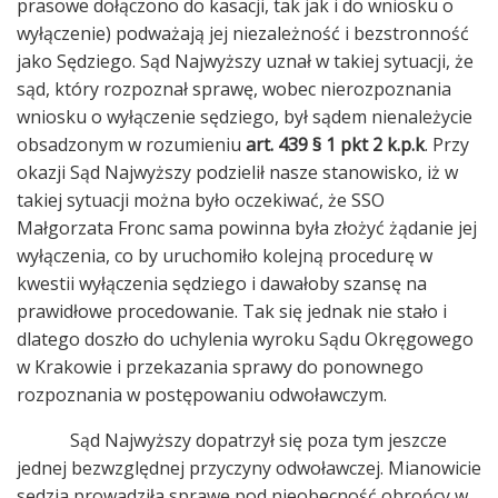
prasowe dołączono do kasacji, tak jak i do wniosku o
wyłączenie) podważają jej niezależność i bezstronność
jako Sędziego. Sąd Najwyższy uznał w takiej sytuacji, że
sąd, który rozpoznał sprawę, wobec nierozpoznania
wniosku o wyłączenie sędziego, był sądem nienależycie
obsadzonym w rozumieniu
art. 439 § 1 pkt 2 k.p.k
. Przy
okazji Sąd Najwyższy podzielił nasze stanowisko, iż w
takiej sytuacji można było oczekiwać, że SSO
Małgorzata Fronc sama powinna była złożyć żądanie jej
wyłączenia, co by uruchomiło kolejną procedurę w
kwestii wyłączenia sędziego i dawałoby szansę na
prawidłowe procedowanie. Tak się jednak nie stało i
dlatego doszło do uchylenia wyroku Sądu Okręgowego
w Krakowie i przekazania sprawy do ponownego
rozpoznania w postępowaniu odwoławczym.
Sąd Najwyższy dopatrzył się poza tym jeszcze
jednej bezwzględnej przyczyny odwoławczej. Mianowicie
sędzia prowadziła sprawę pod nieobecność obrońcy w