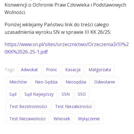
Konwencji o Ochronie Praw Człowieka i Podstawowych
Wolności.
Poniżej wklejamy Państwu link do treści całego
uzasadnienia wyroku SN w sprawie III KK 26/25:
https://www.sn.pl/sites/orzecznictwo/Orzeczenia3/III%2
0KK%2026-25-1.pdf
Tags:
Adwokat
Fronc
Kasacja
Małgorzata
Miechów
Neo-Sędzia
Neosędzia
Odwołanie
Sąd
Sąd Najwyższy
SSN
SSO
Test Bezstronności
Test Niezależności
Test Niezawisłości
Wniosek
Wyłączenie