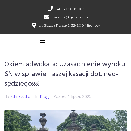
+48 603 628 063
ctaracha@gmail.com
ul. Służba Polsce 5, 32-200 Miechów
Okiem adwokata: Uzasadnienie wyroku
SN w sprawie naszej kasacji dot. neo-
sędziego￼
By
zdn-studio
In
Blog
Posted
1 lipca, 2025