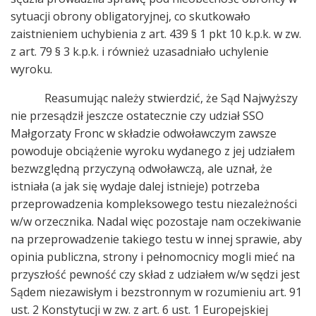
sytuacji obrony obligatoryjnej, co skutkowało
zaistnieniem uchybienia z art. 439 § 1 pkt 10 k.p.k. w zw.
z art. 79 § 3 k.p.k. i również uzasadniało uchylenie
wyroku.
Reasumując należy stwierdzić, że Sąd Najwyższy
nie przesądził jeszcze ostatecznie czy udział SSO
Małgorzaty Fronc w składzie odwoławczym zawsze
powoduje obciążenie wyroku wydanego z jej udziałem
bezwzględną przyczyną odwoławczą, ale uznał, że
istniała (a jak się wydaje dalej istnieje) potrzeba
przeprowadzenia kompleksowego testu niezależności
w/w orzecznika. Nadal więc pozostaje nam oczekiwanie
na przeprowadzenie takiego testu w innej sprawie, aby
opinia publiczna, strony i pełnomocnicy mogli mieć na
przyszłość pewność czy skład z udziałem w/w sędzi jest
Sądem niezawisłym i bezstronnym w rozumieniu art. 91
ust. 2 Konstytucji w zw. z art. 6 ust. 1 Europejskiej